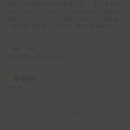
実現した創業60年の安定企業です。 】 ⭐️整備な
のにインセンティブ有でしっかり稼げる ⭐️残業ほ
ぼ無しでプライベートも充実 ⭐️加須エリア最大級
の展示場と在庫数 ⭐️2022年 優秀自動車特定…
給
与
230,000円～460,000円
雇用形態
正社員
求人の詳細を見る