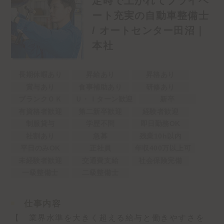
定時で上がれてプライベ
ート充実の自動車整備士
/ オートセンター田沼｜
本社
長期休暇あり
昇給あり
昇格あり
賞与あり
食事補助あり
研修あり
ブランクＯＫ
Ｕ・Ｉターン歓迎
新卒
有資格者歓迎
第二新卒歓迎
経験者歓迎
制服貸与
学歴不問
即日勤務OK
社割あり
急募
残業10h以内
平日のみOK
正社員
年収400万以上可
未経験者歓迎
交通費支給
社会保険完備
一級整備士
二級整備士
仕事内容
【 業界水準を大きく超える給与と働きやすさを