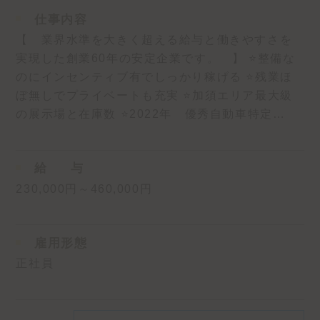
仕事内容
【 業界水準を大きく超える給与と働きやすさを
実現した創業60年の安定企業です。 】 ⭐️整備な
のにインセンティブ有でしっかり稼げる ⭐️残業ほ
ぼ無しでプライベートも充実 ⭐️加須エリア最大級
の展示場と在庫数 ⭐️2022年 優秀自動車特定…
給
与
230,000円～460,000円
雇用形態
正社員