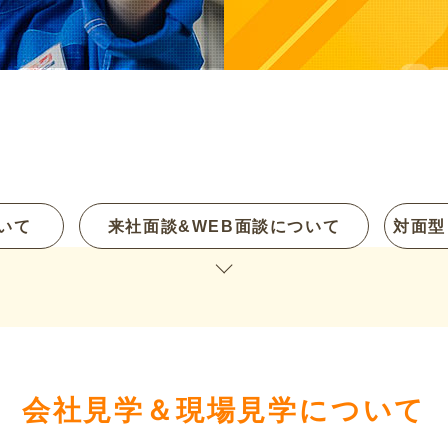
いて
来社面談&WEB面談について
対面型
会社見学＆現場見学について